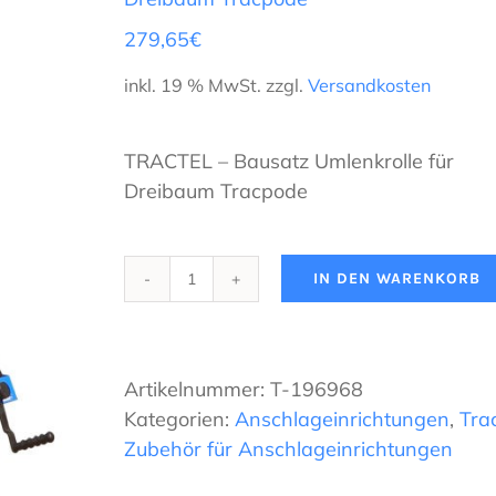
279,65
€
inkl. 19 % MwSt.
zzgl.
Versandkosten
TRACTEL – Bausatz Umlenkrolle für
Dreibaum Tracpode
IN DEN WARENKORB
TRACTEL
-
Bausatz
Umlenkrolle
Artikelnummer:
T-196968
für
Kategorien:
Anschlageinrichtungen
,
Trac
Dreibaum
Zubehör für Anschlageinrichtungen
Tracpode