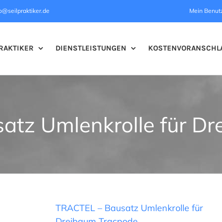
o@seilpraktiker.de
Mein Benut
RAKTIKER
DIENSTLEISTUNGEN
KOSTENVORANSCHL
atz Umlenkrolle für Dr
TRACTEL – Bausatz Umlenkrolle für
Dreibaum Tracpode