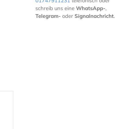
01747911231
telefonisch oder
schreib uns eine
WhatsApp-
,
Telegram-
oder
Signalnachricht
.