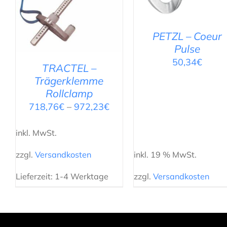
/
DETAILS
PETZL – Coeur
Pulse
50,34
€
TRACTEL –
Trägerklemme
Rollclamp
718,76
€
–
972,23
€
inkl. MwSt.
zzgl.
Versandkosten
inkl. 19 % MwSt.
Lieferzeit:
1-4 Werktage
zzgl.
Versandkosten