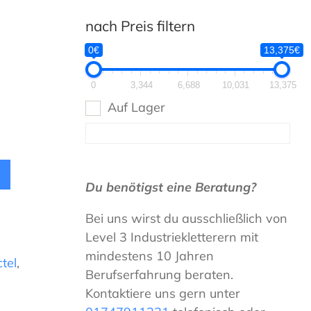
nach Preis filtern
0€
13,375€
0
3,344
6,688
10,031
13,375
Auf Lager
Du benötigst eine Beratung?
Bei uns wirst du ausschließlich von
Level 3 Industriekletterern mit
mindestens 10 Jahren
tel
,
Berufserfahrung beraten.
Kontaktiere uns gern unter