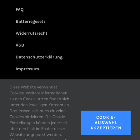
FAQ
Batteriegesetz
Widerrufsrecht
AGB
Datenschutzerklärung
Impressum
Diese Website verwendet
Cookies. Weitere Informationen
zu den Cookie-Arten finden sich
unter den jeweiligen Kategorien.
Dort lassen sich auch einzelne
Cookies aktivieren. Die Cookie-
COOKIE-
Einstellungen können jederzeit
AUSWAHL
AKZEPTIEREN
über den Link im Footer dieser
© Copyright
2026 |
Seilpraktiker GmbH & Co. KG
| All Rights Reserved
Website angepasst werden.
Erstellt von der
Marcus Schubert Medien UG
mit ♥