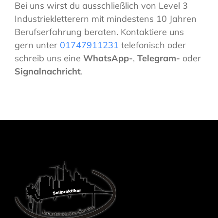
Bei uns wirst du ausschließlich von Level 3
Industriekletterern mit mindestens 10 Jahren
Berufserfahrung beraten. Kontaktiere uns
gern unter
01747911231
telefonisch oder
schreib uns eine
WhatsApp-
,
Telegram-
oder
Signalnachricht
.