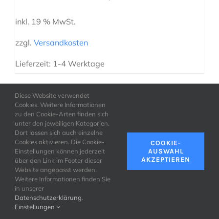
inkl. 19 % MwSt.
zzgl.
Versandkosten
Lieferzeit:
1-4 Werktage
Diese Website verwendet
Cookies. Weitere Informationen
zu den Cookie-Arten finden sich
unter den jeweiligen Kategorien.
Dort lassen sich auch einzelne
Cookies aktivieren. Die Cookie-
COOKIE-
IN DEN WARENKORB
/
DETAILS
Einstellungen können jederzeit
AUSWAHL
AKZEPTIEREN
über den Link im Footer dieser
Website angepasst werden.
Weitere Informationen finden Sie
in unserer
Datenschutzerklärung
.
Einstellungen