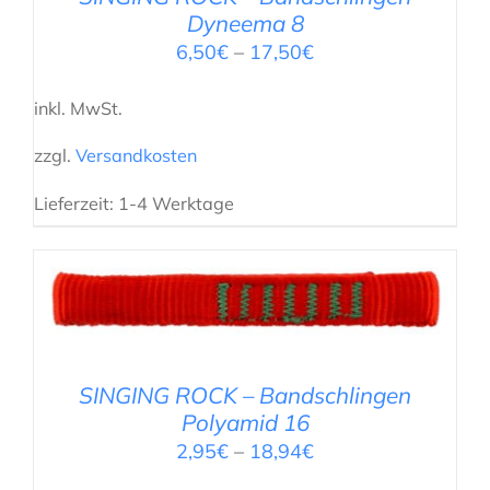
Dyneema 8
6,50
€
–
17,50
€
inkl. MwSt.
zzgl.
Versandkosten
Lieferzeit:
1-4 Werktage
AUSFÜHRUNG WÄHLEN
/
DETAILS
SINGING ROCK – Bandschlingen
Polyamid 16
2,95
€
–
18,94
€