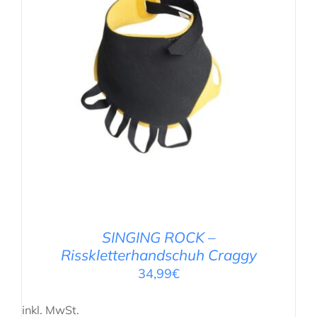
AUSFÜHRUNG WÄHLEN
/
DETAILS
SINGING ROCK –
Risskletterhandschuh Craggy
34,99
€
inkl. MwSt.