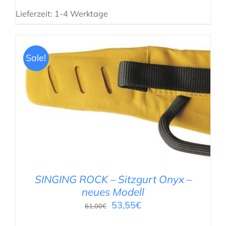
Lieferzeit:
1-4 Werktage
Sale!
AUSFÜHRUNG WÄHLEN
/
DETAILS
SINGING ROCK – Sitzgurt Onyx –
neues Modell
53,55
€
61,00
€