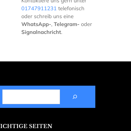
Kontaktiere uns gern unter
01747911231
telefonisch
oder schreib uns eine
WhatsApp-
,
Telegram-
oder
Signalnachricht
.
SUCHEN
ICHTIGE SEITEN