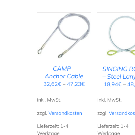
AUSFÜHRUNG
AUSFÜHRU
WÄHLEN
/
WÄHLEN
/
DETAILS
DETAILS
CAMP –
SINGING 
Anchor Cable
– Steel Lan
32,62
€
–
47,23
€
18,94
€
–
48
inkl. MwSt.
inkl. MwSt.
zzgl.
Versandkosten
zzgl.
Versandkos
Lieferzeit:
1-4
Lieferzeit:
1-4
Werktage
Werktage