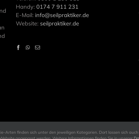
Handy:
0174 7 911 231
ind
E-Mail:
info@seilpraktiker.de
Website:
seilpraktiker.de
an
nd
-Arten finden sich unter den jeweiligen Kategorien. Dort lassen sich auch 
r Website angepasst werden. Weitere Informationen finden Sie in unserer
Da