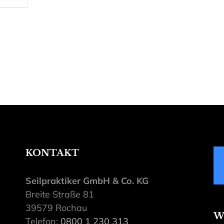
KONTAKT
Seilpraktiker GmbH & Co. KG
Breite Straße 81
39579 Rochau
W
Telefon:
0800 1 230 313