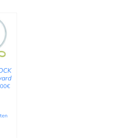
NG
ROCK
yard
,00
€
ten