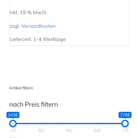
inkl. 19 % MwSt.
zzgl.
Versandkosten
Lieferzeit:
1-4 Werktage
Artikel filtern
nach Preis filtern
143€
778€
143
302
461
619
778