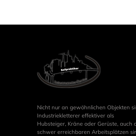
Nicht nur an gewöhnlichen Objekten s
Industriekletterer effektiver als
Hubsteiger, Kräne oder Gerüste, auch 
schwer erreichbaren Arbeitsplätzen si