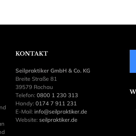
KONTAKT
Seilpraktiker GmbH & Co. KG
Breite Straße 81
39579 Rochau
W
Telefon:
0800 1 230 313
Handy:
0174 7 911 231
ind
E-Mail:
info@seilpraktiker.de
Website:
seilpraktiker.de
an
nd