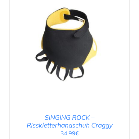
AUSFÜHRUNG WÄHLEN
/
DETAILS
SINGING ROCK –
Risskletterhandschuh Craggy
34,99
€