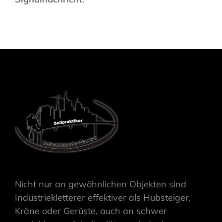
Nicht nur an gewöhnlichen Objekten sind
Industriekletterer effektiver als Hubsteiger,
Kräne oder Gerüste, auch an schwer