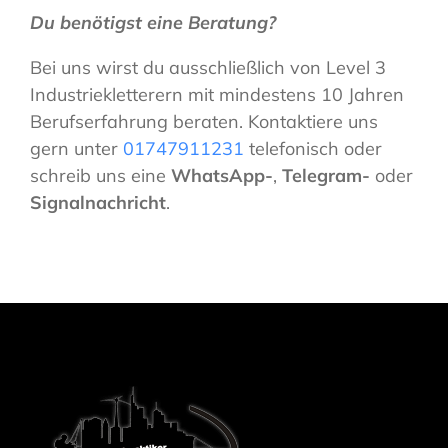
Du benötigst eine Beratung?
Bei uns wirst du ausschließlich von Level 3
Industriekletterern mit mindestens 10 Jahren
Berufserfahrung beraten. Kontaktiere uns
gern unter
01747911231
telefonisch oder
schreib uns eine
WhatsApp-
,
Telegram-
oder
Signalnachricht
.