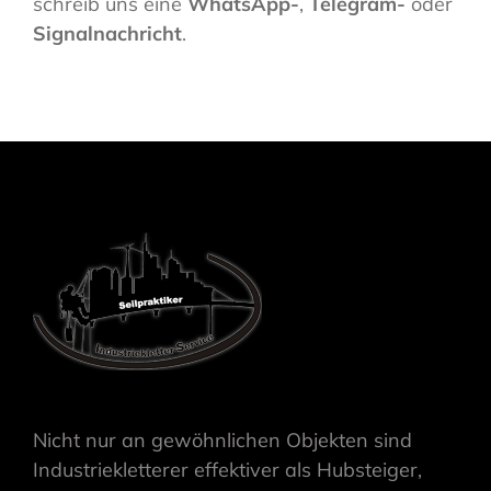
schreib uns eine
WhatsApp-
,
Telegram-
oder
Signalnachricht
.
Nicht nur an gewöhnlichen Objekten sind
Industriekletterer effektiver als Hubsteiger,