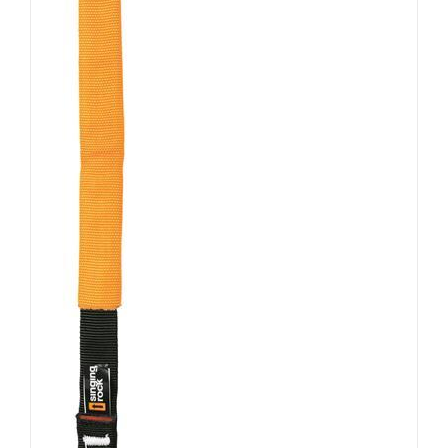
AUSFÜHRUNG
WÄHLEN
/
DETAILS