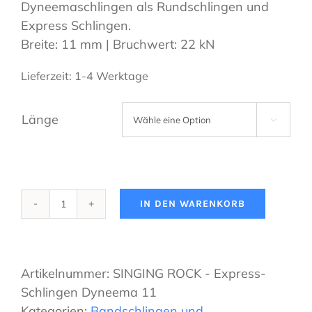
Dyneemaschlingen als Rundschlingen und
Express Schlingen.
Breite: 11 mm | Bruchwert: 22 kN
Lieferzeit:
1-4 Werktage
Länge

IN DEN WARENKORB
SINGING
ROCK
-
Express-
Artikelnummer:
SINGING ROCK - Express-
Schlingen
Schlingen Dyneema 11
Dyneema
Kategorien:
Bandschlingen und