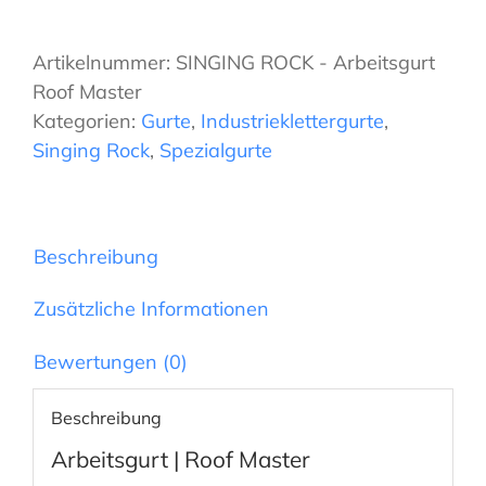
-
Arbeitsgurt
Artikelnummer:
SINGING ROCK - Arbeitsgurt
Roof
Roof Master
Master
Kategorien:
Gurte
,
Industrieklettergurte
,
Menge
Singing Rock
,
Spezialgurte
Beschreibung
Zusätzliche Informationen
Bewertungen (0)
Beschreibung
Arbeitsgurt | Roof Master