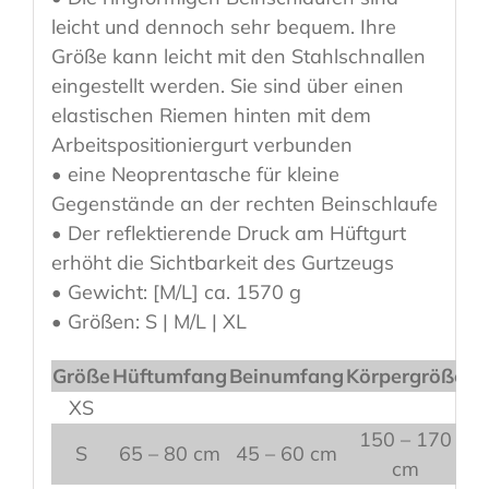
leicht und dennoch sehr bequem. Ihre
Größe kann leicht mit den Stahlschnallen
eingestellt werden. Sie sind über einen
elastischen Riemen hinten mit dem
Arbeitspositioniergurt verbunden
• eine Neoprentasche für kleine
Gegenstände an der rechten Beinschlaufe
• Der reflektierende Druck am Hüftgurt
erhöht die Sichtbarkeit des Gurtzeugs
• Gewicht: [M/L] ca. 1570 g
• Größen: S | M/L | XL
Größe
Hüftumfang
Beinumfang
Körpergröße
XS
150 – 170
S
65 – 80 cm
45 – 60 cm
cm