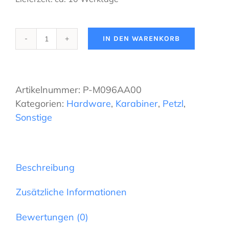
IN DEN WARENKORB
PETZL
-
Stuart
10er-
Artikelnummer:
P-M096AA00
Pack
Kategorien:
Hardware
,
Karabiner
,
Petzl
,
Menge
Sonstige
Beschreibung
Zusätzliche Informationen
Bewertungen (0)