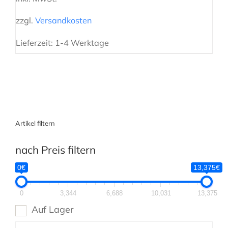
zzgl.
Versandkosten
Lieferzeit:
1-4 Werktage
Artikel filtern
nach Preis filtern
0€
13,375€
0
3,344
6,688
10,031
13,375
Auf Lager