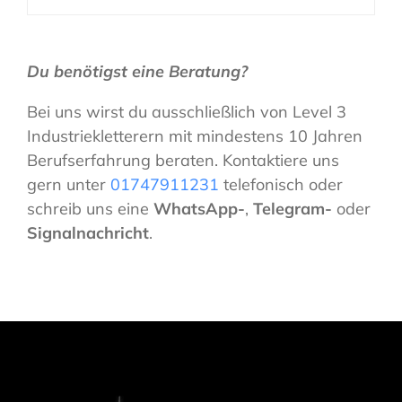
Du benötigst eine Beratung?
Bei uns wirst du ausschließlich von Level 3
Industriekletterern mit mindestens 10 Jahren
Berufserfahrung beraten. Kontaktiere uns
gern unter
01747911231
telefonisch oder
schreib uns eine
WhatsApp-
,
Telegram-
oder
Signalnachricht
.