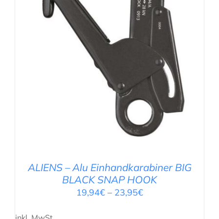
AUSFÜHRUNG WÄHLEN
/
DETAILS
ALIENS – Alu Einhandkarabiner BIG
BLACK SNAP HOOK
19,94
€
–
23,95
€
inkl. MwSt.