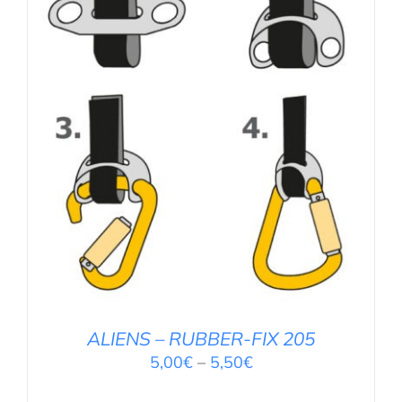
AUSFÜHRUNG WÄHLEN
/
DETAILS
ALIENS – RUBBER-FIX 205
5,00
€
–
5,50
€