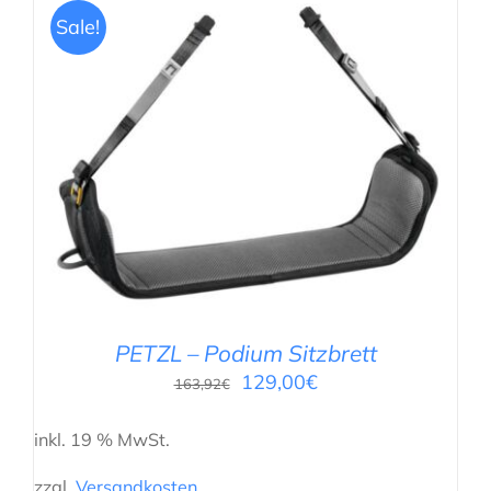
Sale!
IN DEN WARENKORB
/
DETAILS
PETZL – Podium Sitzbrett
129,00
€
163,92
€
inkl. 19 % MwSt.
zzgl.
Versandkosten