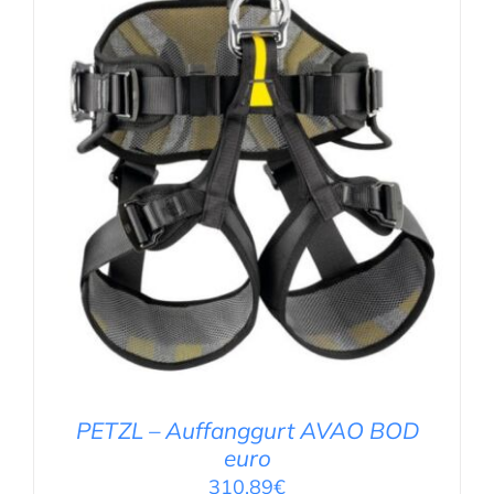
DETAILS
PETZL – Auffanggurt AVAO BOD
euro
310,89
€