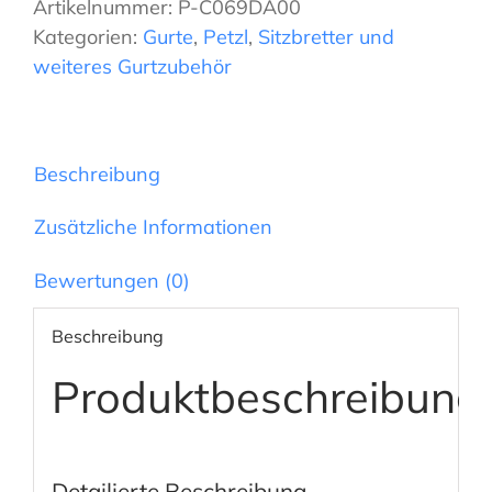
Artikelnummer:
P-C069DA00
SEQUOIA
Kategorien:
Gurte
,
Petzl
,
Sitzbretter und
SRT-
weiteres Gurtzubehör
Gurt
Menge
Beschreibung
Zusätzliche Informationen
Bewertungen (0)
Beschreibung
Produktbeschreibung
Detailierte Beschreibung