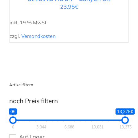
23,95
€
inkl. 19 % MwSt.
zzgl.
Versandkosten
Artikel filtern
nach Preis filtern
0€
13,375€
0
3,344
6,688
10,031
13,375
Auf Lager