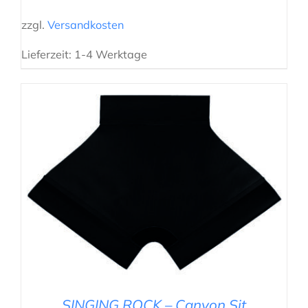
zzgl.
Versandkosten
Lieferzeit:
1-4 Werktage
IN DEN WARENKORB
/
DETAILS
SINGING ROCK – Canyon Sit