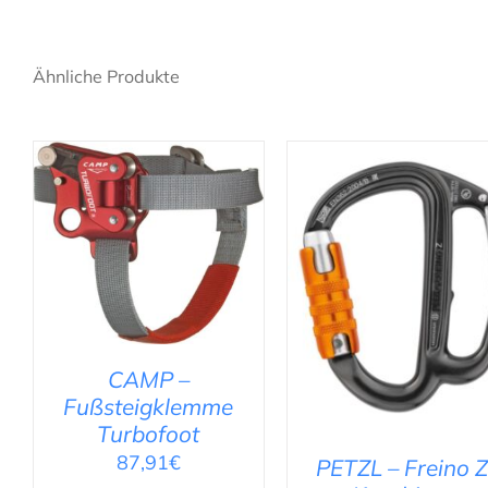
Ähnliche Produkte
AUSFÜHRUNG WÄHLEN
/
DETAILS
IN DEN WARENKORB
/
DETAILS
CAMP –
Fußsteigklemme
Turbofoot
87,91
€
PETZL – Freino 