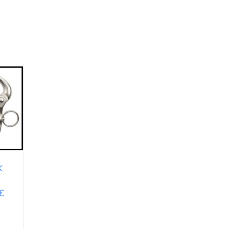
EN
k
€