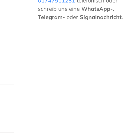
01747911231
telefonisch oder
schreib uns eine
WhatsApp-
,
Telegram-
oder
Signalnachricht
.