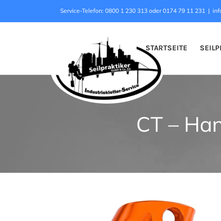
Zum
Service-Telefon: 0800 1 230 313 oder 0174 79 11 231
|
inf
Inhalt
springen
STARTSEITE
SEILP
CT – Han