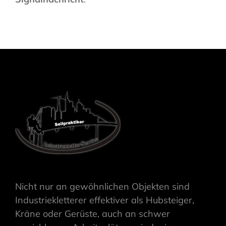
Nicht nur an gewöhnlichen Objekten sind
Industriekletterer effektiver als Hubsteiger,
Kräne oder Gerüste, auch an schwer