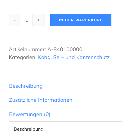
IN DEN WARENKORB
KONG
-
Tergeste
Seilschoner
Artikelnummer:
A-840100000
mit
Kategorien:
Kong
,
Seil- und Kantenschutz
Rollen
Menge
Beschreibung
Zusätzliche Informationen
Bewertungen (0)
Beschreibung