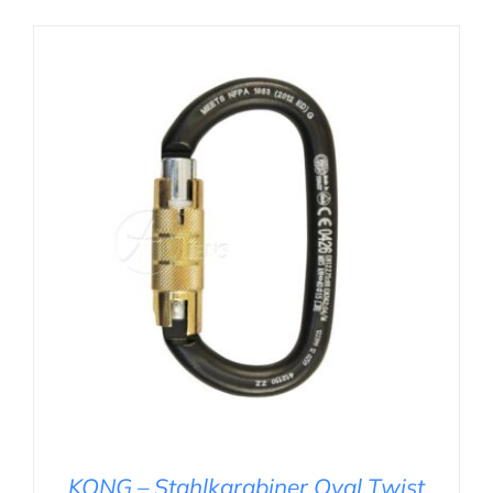
IN DEN WARENKORB
/
DETAILS
KONG – Stahlkarabiner Oval Twist