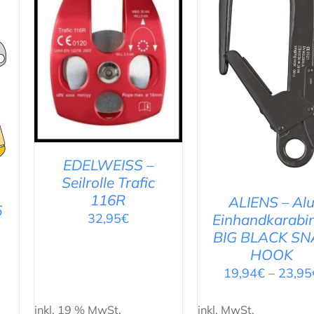
IN DEN WARENKORB
/
N
DETAILS
AUSFÜHRUNG WÄHL
/
DETAILS
EDELWEISS –
Seilrolle Trafic
116R
ALIENS – Al
5
32,95
€
Einhandkarabi
BIG BLACK SN
HOOK
19,94
€
–
23,95
inkl. 19 % MwSt.
inkl. MwSt.