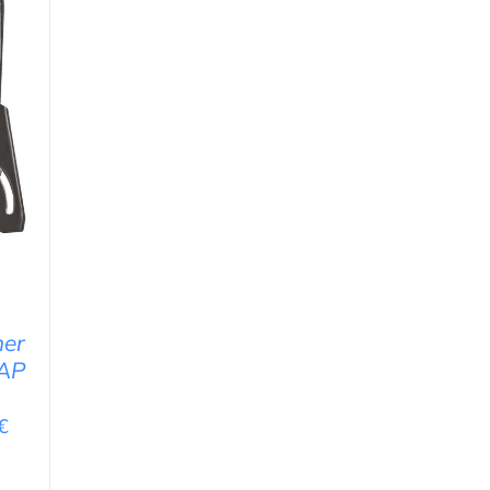
EN
u
ner
AP
€