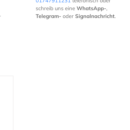
01747911231
telefonisch oder
schreib uns eine
WhatsApp-
,
Telegram-
oder
Signalnachricht
.
r