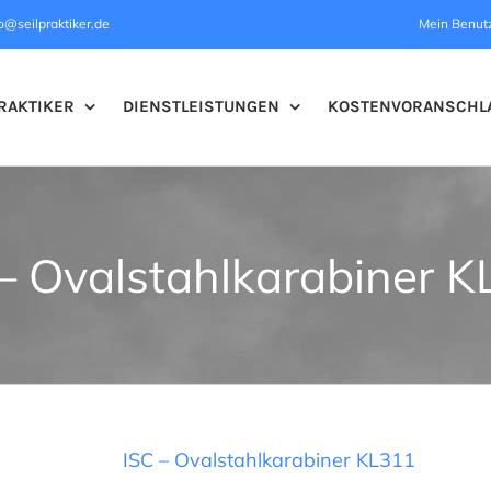
o@seilpraktiker.de
Mein Benut
RAKTIKER
DIENSTLEISTUNGEN
KOSTENVORANSCHL
– Ovalstahlkarabiner 
ISC – Ovalstahlkarabiner KL311