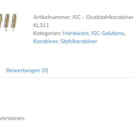
Ovalstahlkarabiner
KL311
Artikelnummer:
ISC - Ovalstahlkarabine
Menge
KL311
Kategorien:
Hardware
,
ISC-Solutions
,
Karabiner
,
Stahlkarabiner
Bewertungen (0)
Versionen.