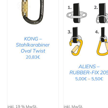
IN DEN WARENKORB
/
DETAILS
AUSFÜHRUNG WÄHLE
/
DETAILS
KONG –
Stahlkarabiner
Oval Twist
20,83
€
ALIENS –
RUBBER-FIX 20
5,00
€
–
5,50
€
inkl. 19 % MwSt.
inkl. MwSt.