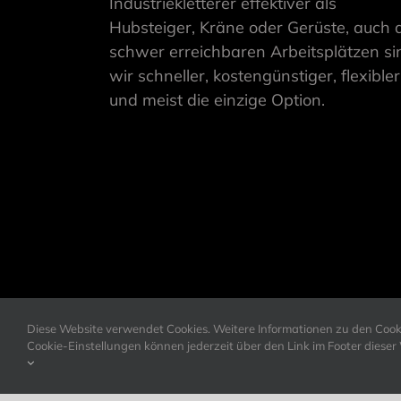
Industriekletterer effektiver als
Hubsteiger, Kräne oder Gerüste, auch 
schwer erreichbaren Arbeitsplätzen si
wir schneller, kostengünstiger, flexibler
und meist die einzige Option.
Diese Website verwendet Cookies. Weitere Informationen zu den Cookie
Cookie-Einstellungen können jederzeit über den Link im Footer diese
© Copyright
2026 |
Seilpraktiker GmbH & Co. KG
| All Righ
Erstellt von der
Marcus Schubert Medien UG
mit ♥