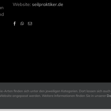
Website:
seilpraktiker.de
an
nd
-Arten finden sich unter den jeweiligen Kategorien. Dort lassen sich auch 
r Website angepasst werden. Weitere Informationen finden Sie in unserer
Da
ts Reserved