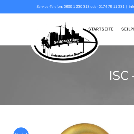
Zum
Service-Telefon: 0800 1 230 313 oder 0174 79 11 231
|
inf
Inhalt
springen
STARTSEITE
SEILP
ISC 