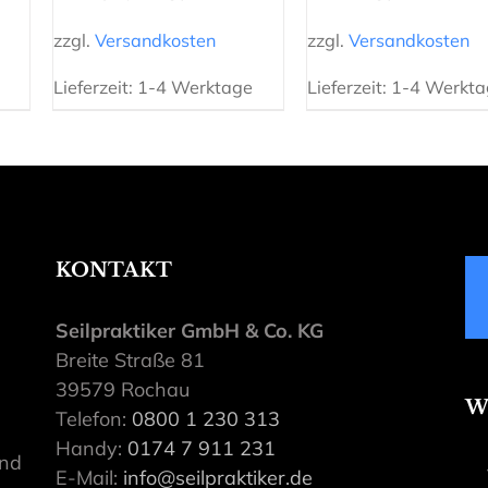
zzgl.
Versandkosten
zzgl.
Versandkosten
Lieferzeit:
1-4 Werktage
Lieferzeit:
1-4 Werkta
KONTAKT
Seilpraktiker GmbH & Co. KG
Breite Straße 81
39579 Rochau
W
Telefon:
0800 1 230 313
Handy:
0174 7 911 231
ind
E-Mail:
info@seilpraktiker.de