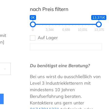
nach Preis filtern
0€
13,375€
0
3,344
6,688
10,031
13,375
mit
Auf Lager
n]
Du benötigst eine Beratung?

Bei uns wirst du ausschließlich von
Level 3 Industriekletterern mit
mindestens 10 Jahren
Berufserfahrung beraten.
Kontaktiere uns gern unter