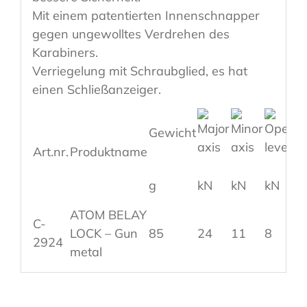
Mit einem patentierten Innenschnapper
gegen ungewolltes Verdrehen des
Karabiners.
Verriegelung mit Schraubglied, es hat
einen Schließanzeiger.
Gewicht
Art.nr.
Produktname
g
kN
kN
kN
ATOM BELAY
C-
LOCK – Gun
85
24
11
8
2
2924
metal