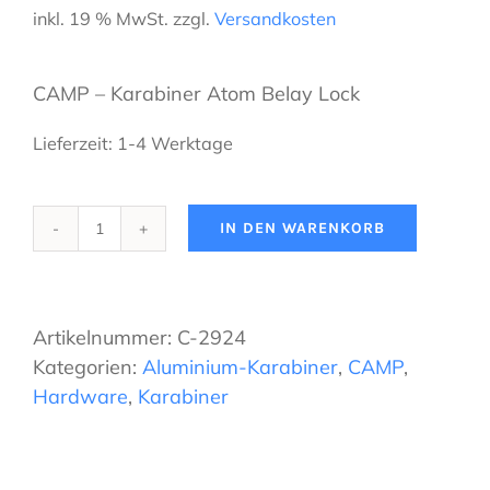
inkl. 19 % MwSt.
zzgl.
Versandkosten
CAMP – Karabiner Atom Belay Lock
Lieferzeit:
1-4 Werktage
IN DEN WARENKORB
CAMP
-
Karabiner
Atom
Artikelnummer:
C-2924
Belay
Kategorien:
Aluminium-Karabiner
,
CAMP
,
Lock
Hardware
,
Karabiner
Menge