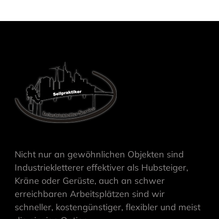
Nicht nur an gewöhnlichen Objekten sind
Industriekletterer effektiver als Hubsteiger,
Kräne oder Gerüste, auch an schwer
erreichbaren Arbeitsplätzen sind wir
schneller, kostengünstiger, flexibler und meist