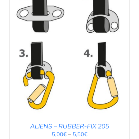
AUSFÜHRUNG WÄHLEN
/
DETAILS
ALIENS – RUBBER-FIX 205
5,00
€
–
5,50
€