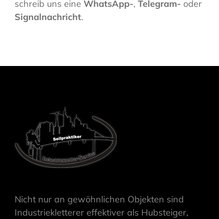
schreib uns eine
WhatsApp-
,
Telegram-
oder
Signalnachricht
.
Nicht nur an gewöhnlichen Objekten sind
Industriekletterer effektiver als Hubsteiger,