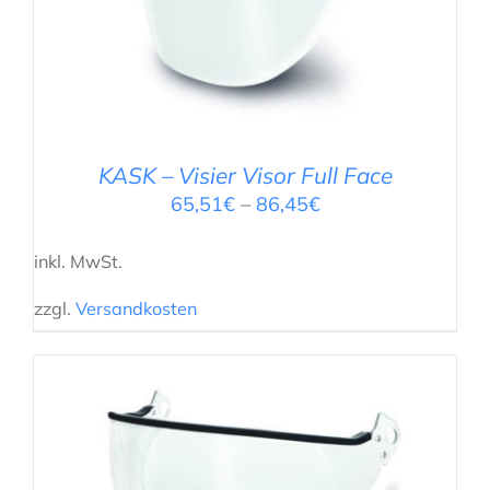
KASK – Visier Visor Full Face
65,51
€
–
86,45
€
inkl. MwSt.
zzgl.
Versandkosten
AUSFÜHRUNG WÄHLEN
/
DETAILS