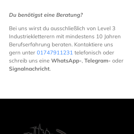
Du benötigst eine Beratung?
Bei uns wirst du ausschließlich von Level 3
Industriekletterern mit mindestens 10 Jahren
Berufserfahrung beraten. Kontaktiere uns
gern unter
01747911231
telefonisch oder
schreib uns eine
WhatsApp-
,
Telegram-
oder
Signalnachricht
.