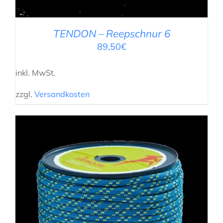
TENDON – Reepschnur 6
89,50
€
inkl. MwSt.
zzgl.
Versandkosten