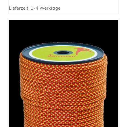
Lieferzeit:
1-4 Werktage
AUSFÜHRUNG WÄHLEN
/
DETAILS