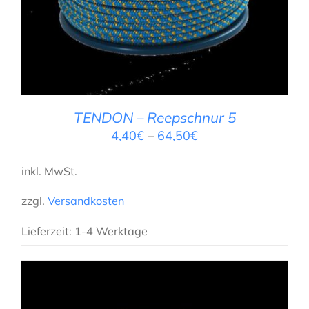
TENDON – Reepschnur 5
4,40
€
–
64,50
€
inkl. MwSt.
zzgl.
Versandkosten
Lieferzeit:
1-4 Werktage