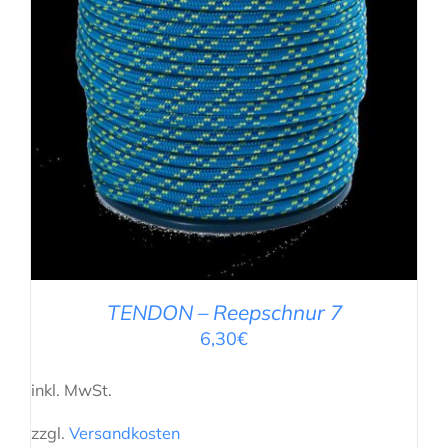
AUSFÜHRUNG WÄHLEN
/
DETAILS
TENDON – Reepschnur 7
6,30
€
inkl. MwSt.
zzgl.
Versandkosten