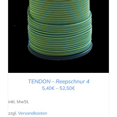
AUSFÜHRUNG WÄHLEN
/
DETAILS
TENDON – Reepschnur 4
5,40
€
–
52,50
€
inkl. MwSt.
zzgl.
Versandkosten