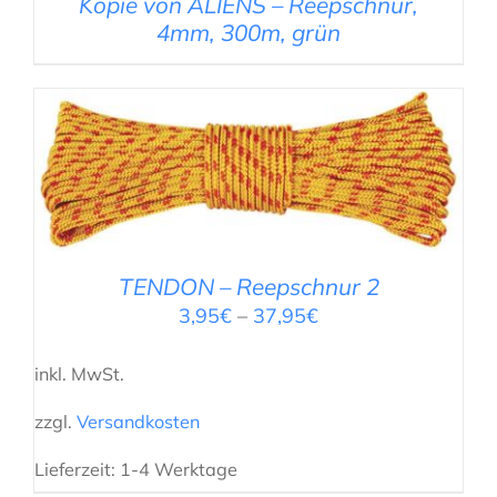
Kopie von ALIENS – Reepschnur,
4mm, 300m, grün
AUSFÜHRUNG WÄHLEN
/
DETAILS
TENDON – Reepschnur 2
3,95
€
–
37,95
€
inkl. MwSt.
zzgl.
Versandkosten
Lieferzeit:
1-4 Werktage