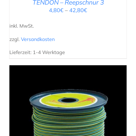
TENDON – Reepschnur 3
4,80
€
–
42,80
€
inkl. MwSt.
zzgl.
Versandkosten
Lieferzeit:
1-4 Werktage