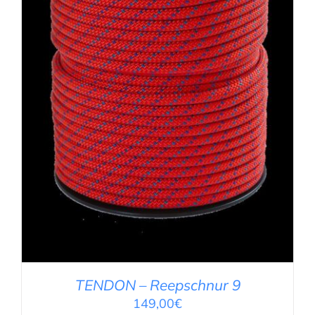
IN DEN WARENKORB
/
DETAILS
TENDON – Reepschnur 9
149,00
€