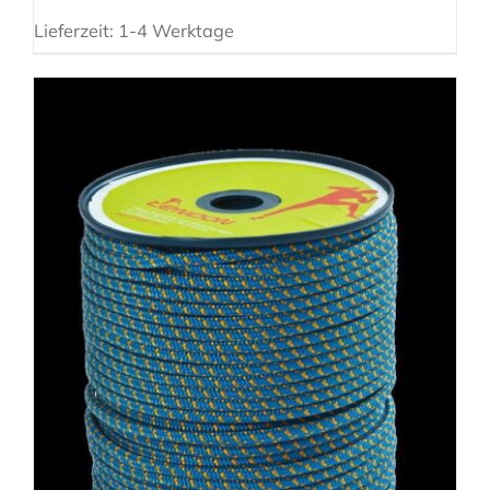
Lieferzeit:
1-4 Werktage
AUSFÜHRUNG WÄHLEN
/
DETAILS