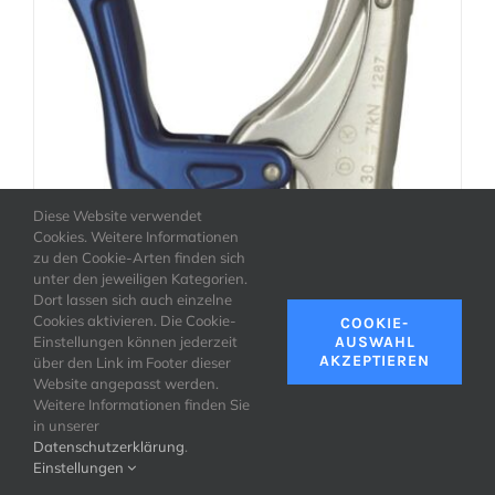
AUSFÜHRUNG WÄHLEN
/
DETAILS
Diese Website verwendet
Cookies. Weitere Informationen
zu den Cookie-Arten finden sich
unter den jeweiligen Kategorien.
Dort lassen sich auch einzelne
Cookies aktivieren. Die Cookie-
COOKIE-
Einstellungen können jederzeit
AUSWAHL
AKZEPTIEREN
über den Link im Footer dieser
Website angepasst werden.
Weitere Informationen finden Sie
in unserer
Datenschutzerklärung
.
Einstellungen