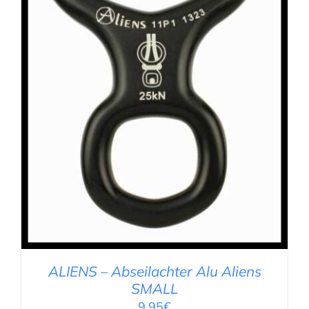
AUSFÜHRUNG WÄHLEN
/
DETAILS
ALIENS – Abseilachter Alu Aliens
SMALL
9,95
€