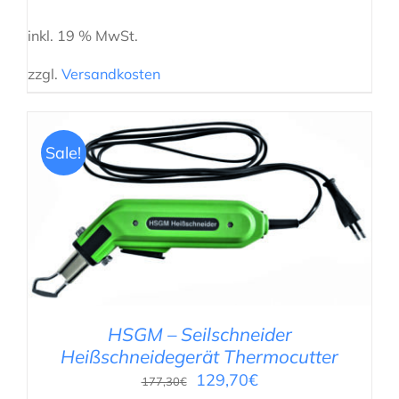
inkl. 19 % MwSt.
zzgl.
Versandkosten
Sale!
IN DEN WARENKORB
/
DETAILS
HSGM – Seilschneider
Heißschneidegerät Thermocutter
129,70
€
177,30
€