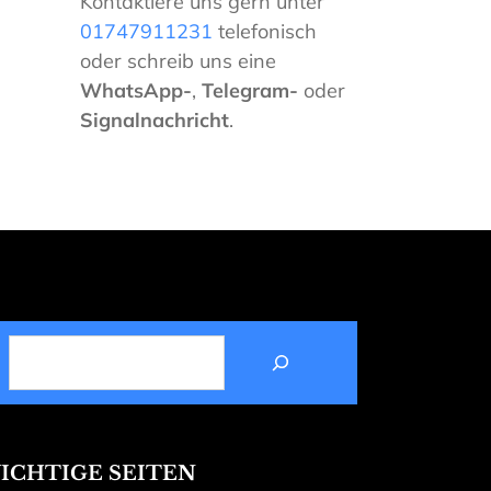
Kontaktiere uns gern unter
01747911231
telefonisch
oder schreib uns eine
WhatsApp-
,
Telegram-
oder
Signalnachricht
.
SUCHEN
ICHTIGE SEITEN