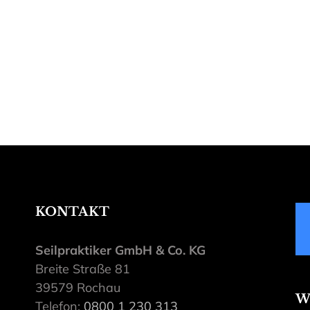
KONTAKT
Seilpraktiker GmbH & Co. KG
Breite Straße 81
39579 Rochau
W
Telefon:
0800 1 230 313