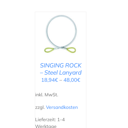
AUSFÜHRUNG
WÄHLEN
/
DETAILS
SINGING ROCK
– Steel Lanyard
18,94
€
–
48,00
€
inkl. MwSt.
zzgl.
Versandkosten
Lieferzeit:
1-4
Werktage