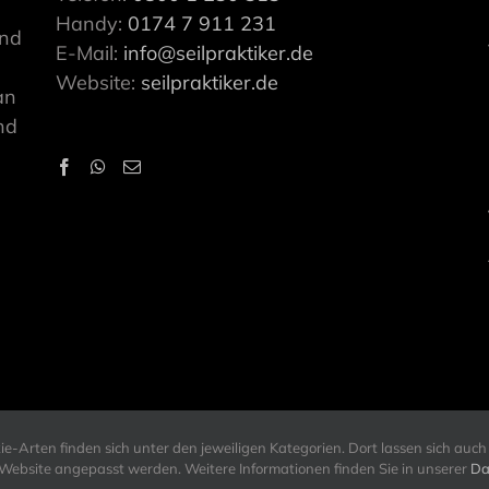
Handy:
0174 7 911 231
ind
E-Mail:
info@seilpraktiker.de
Website:
seilpraktiker.de
an
nd
-Arten finden sich unter den jeweiligen Kategorien. Dort lassen sich auch 
r Website angepasst werden. Weitere Informationen finden Sie in unserer
Da