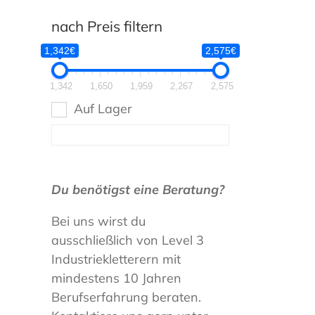
nach Preis filtern
1,342€
2,575€
1,342
1,650
1,959
2,267
2,575
Auf Lager
Du benötigst eine Beratung?
Bei uns wirst du
ausschließlich von Level 3
Industriekletterern mit
mindestens 10 Jahren
Berufserfahrung beraten.