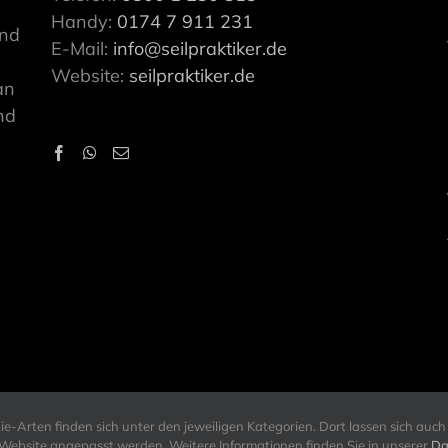
Handy:
0174 7 911 231
ind
E-Mail:
info@seilpraktiker.de
Website:
seilpraktiker.de
an
nd
-Arten finden sich unter den jeweiligen Kategorien. Dort lassen sich auch 
r Website angepasst werden. Weitere Informationen finden Sie in unserer
Da