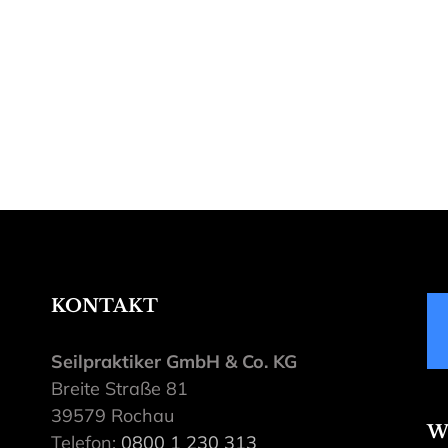
KONTAKT
Seilpraktiker GmbH & Co. KG
Breite Straße 81
39579 Rochau
W
Telefon:
0800 1 230 313