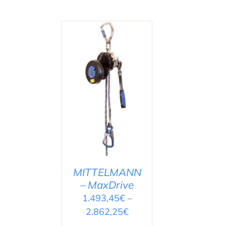
AUSFÜHRUNG
WÄHLEN
/
DETAILS
MITTELMANN
– MaxDrive
1.493,45
€
–
2.862,25
€