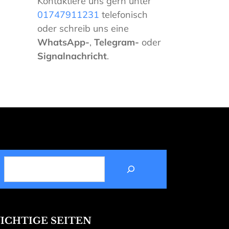
Kontaktiere uns gern unter
01747911231
telefonisch
oder schreib uns eine
WhatsApp-
,
Telegram-
oder
Signalnachricht
.
SUCHEN
ICHTIGE SEITEN