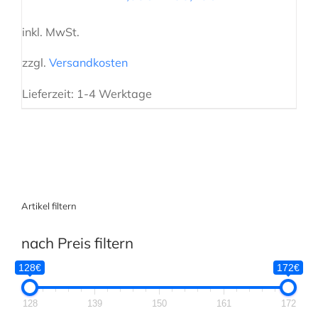
inkl. MwSt.
zzgl.
Versandkosten
Lieferzeit:
1-4 Werktage
Artikel filtern
nach Preis filtern
128€
172€
128
139
150
161
172