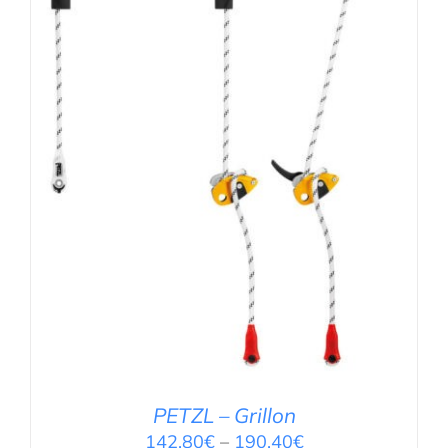
AUSFÜHRUNG WÄHLEN
/
DETAILS
PETZL – Grillon
142,80
€
–
190,40
€