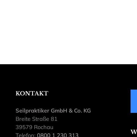
KONTAKT
Seilpraktiker GmbH & Co. KG
Breite Straße 81
39579 Rochau
W
Telefon:
0800 1 230 313