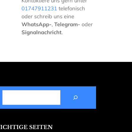
Kontaktiere uns gern unter
01747911231
telefonisch
oder schreib uns eine
WhatsApp-
,
Telegram-
oder
Signalnachricht
.
SUCHEN
ICHTIGE SEITEN